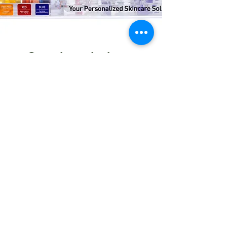
Cresciamo insieme
Collaboriamo con esperti della
pelle da oltre 30 nazioni, tutti uniti
dalla condivisione dei valori e
della filosofia di Troiarche,
creando una sinergia globale a
supporto della tua bellezza
TUTTI I PRODOTTI