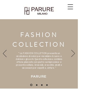
FASHION
COLLECTION
“ La FASHION COLLETION presenta un
arcobaleno di colori per riscaldare il cuore e
deliziare gli occhi. Questa collezione combina
ottone placcato con pietre semipreziose e
presenta collane, bracciali, orecchini, anelli e
accessori per capelli e, cinture. “
PARURE
STERLING SILVER