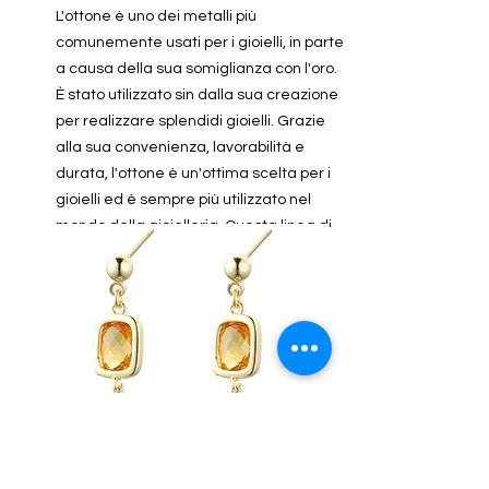
L'ottone è uno dei metalli più
comunemente usati per i gioielli, in parte
a causa della sua somiglianza con l'oro.
È stato utilizzato sin dalla sua creazione
per realizzare splendidi gioielli. Grazie
alla sua convenienza, lavorabilità e
durata, l'ottone è un'ottima scelta per i
gioielli ed è sempre più utilizzato nel
mondo della gioielleria. Questa linea di
ottone è composta da una lega
ECC
completamente anallergica in Ottone
Brunito. I gioielli in ottone sono
anallergici. Qualora il colore del gioiello
dovesse alterarsi e/o scurirsi è
consigliabile pulirlo con un panno di
cotone e con un prodotto per l’ottone.