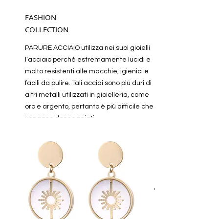
FASHION
COLLECTION
PARURE ACCIAIO utilizza nei suoi gioielli
l’acciaio perché estremamente lucidi e
molto resistenti alle macchie, igienici e
facili da pulire. Tali acciai sono più duri di
altri metalli utilizzati in gioielleria, come
oro e argento, pertanto è più difficile che
vengano danneggiati.
Gli acciai sono soprattutto altamente
OTTONE
ipoallergenici (allergie a questi materiali
sono estremamente rare), resistenti alla
corrosione e la loro composizione
chimica li rende molto resistenti ai graffi
ed in grado di sopportare meglio l’effetto
corrosivo di sudore, polvere e umidità.