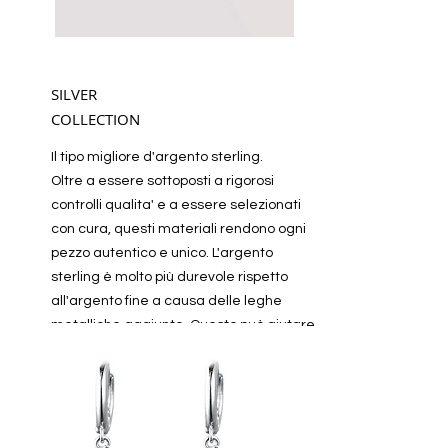
SILVER
COLLECTION
Il tipo migliore d'argento sterling.
Oltre a essere sottoposti a rigorosi
controlli qualita' e a essere selezionati
con cura, questi materiali rendono ogni
pezzo autentico e unico. L'argento
sterling è molto più durevole rispetto
all'argento fine a causa delle leghe
metalliche aggiunte. Questo può aiutare
il pezzo a durare e rimanere nel miglior
ACCIAIO
modo possibile più a lungo. Col passare
del tempo, l'argento sterlina continua a
mantenere e ad aumentare di valore
rendendolo un'ottima scelta di metallo